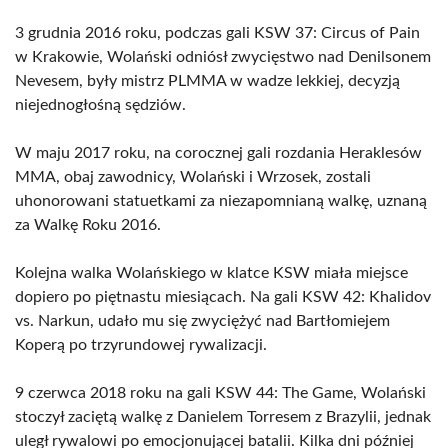
3 grudnia 2016 roku, podczas gali KSW 37: Circus of Pain
w Krakowie, Wolański odniósł zwycięstwo nad Denilsonem
Nevesem, były mistrz PLMMA w wadze lekkiej, decyzją
niejednogłośną sędziów.
W maju 2017 roku, na corocznej gali rozdania Heraklesów
MMA, obaj zawodnicy, Wolański i Wrzosek, zostali
uhonorowani statuetkami za niezapomnianą walkę, uznaną
za Walkę Roku 2016.
Kolejna walka Wolańskiego w klatce KSW miała miejsce
dopiero po piętnastu miesiącach. Na gali KSW 42: Khalidov
vs. Narkun, udało mu się zwyciężyć nad Bartłomiejem
Koperą po trzyrundowej rywalizacji.
9 czerwca 2018 roku na gali KSW 44: The Game, Wolański
stoczył zaciętą walkę z Danielem Torresem z Brazylii, jednak
uległ rywalowi po emocjonującej batalii. Kilka dni później