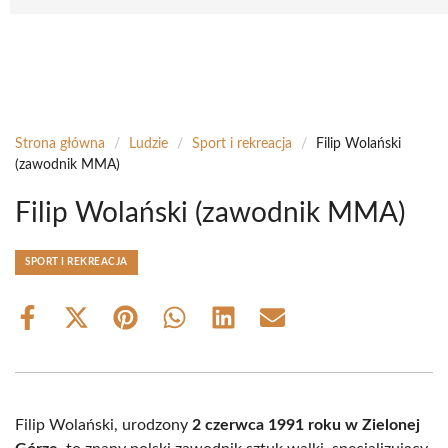
Strona główna
/
Ludzie
/
Sport i rekreacja
/
Filip Wolański
(zawodnik MMA)
Filip Wolański (zawodnik MMA)
SPORT I REKREACJA
Share
Share
Share
Share
Share
Share
on
on
on
on
on
on
Facebook
X
Pinterest
WhatsApp
LinkedIn
Email
(Twitter)
Filip Wolański, urodzony
2 czerwca 1991 roku w Zielonej