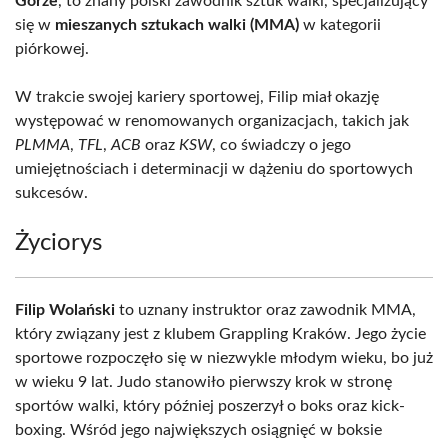
Górze
, to znany polski zawodnik sztuk walki, specjalizujący
się w
mieszanych sztukach walki (MMA)
w kategorii
piórkowej.
W trakcie swojej kariery sportowej, Filip miał okazję
występować w renomowanych organizacjach, takich jak
PLMMA
,
TFL
,
ACB
oraz
KSW
, co świadczy o jego
umiejętnościach i determinacji w dążeniu do sportowych
sukcesów.
Życiorys
Filip Wolański
to uznany instruktor oraz zawodnik MMA,
który związany jest z klubem Grappling Kraków. Jego życie
sportowe rozpoczęło się w niezwykle młodym wieku, bo już
w wieku 9 lat. Judo stanowiło pierwszy krok w stronę
sportów walki, który później poszerzył o boks oraz kick-
boxing. Wśród jego największych osiągnięć w boksie