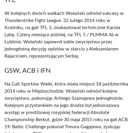
TFL
W kolejnych dwóch walkach Wolański odniósł sukcesy w
Thunderstrike Fight League. 22 lutego 2014 roku w
Kraśniku, na gali TFL 3, znokautował technicznie Karola
Labę. Cztery miesiące później, na TFL 5 / PLMMA 36 w
Lublinie, Wolański zapewnił sobie zwycięstwo przez
jednogłośną decyzję sędziów w starciu z Aleksandarem
Rajaciciem, reprezentującym Serbię.
GSW, ACB i IFN
Na Gali Sportów Walki, która miała miejsce 18 października
2014 roku w Międzychodzie, Wolański odniósł kolejne
zwycięstwo, pokonując Arbiego Szamajewa jednogłośnie.
Kolejnym przystankiem na jego drodze był jednorazowy
występ w prestiżowej rosyjskiej federacji Absolute
Championship Berkut, gdzie 30 maja 2015 roku na gali ACB
19: Baltic Challenge pokonał Timura Gagajewa, zyskując