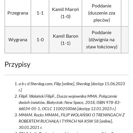
Poddanie
Kamil Maroń
Przegrana
1-1
(duszenie zza
1
(1-0)
pleców)
Poddanie
Kamil Baron
Wygrana
1-0
(dźwignia na
1
(1-1)
staw łokciowy)
Przypisy
a b c d Sherdog.com, Filip [online], Sherdog [dostęp 15.06.2023
r.]
FilipF. Wolański FilipF., Dusza wojownika MMA. Połączenie
dwóch światów, Białystok: New Space, 2018, ISBN 978-83-
66034-05-1, OCLC 1100250066 [dostęp 12.01.2023 r.]
MMAM. Rocks MMAM., FILIP WOLAŃSKI O TRENINGACH Z
ROBERTEM RUCHAŁĄ I TYPACH NA KSW 58 [online],
30.01.2021 r.