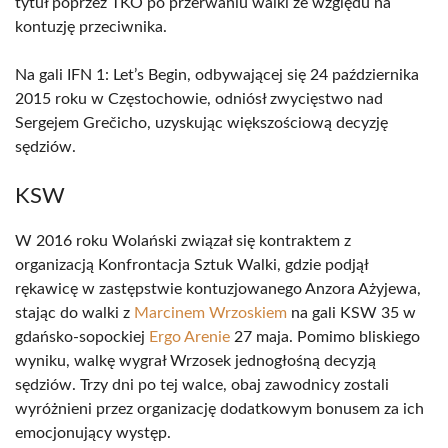
tytuł poprzez TKO po przerwaniu walki ze względu na
kontuzję przeciwnika.
Na gali IFN 1: Let’s Begin, odbywającej się 24 października
2015 roku w Częstochowie, odniósł zwycięstwo nad
Sergejem Grečicho, uzyskując większościową decyzję
sędziów.
KSW
W 2016 roku Wolański związał się kontraktem z
organizacją Konfrontacja Sztuk Walki, gdzie podjął
rękawicę w zastępstwie kontuzjowanego Anzora Ażyjewa,
stając do walki z
Marcinem Wrzoskiem
na gali KSW 35 w
gdańsko-sopockiej
Ergo Arenie
27 maja. Pomimo bliskiego
wyniku, walkę wygrał Wrzosek jednogłośną decyzją
sędziów. Trzy dni po tej walce, obaj zawodnicy zostali
wyróżnieni przez organizację dodatkowym bonusem za ich
emocjonujący występ.