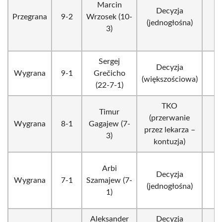
Marcin
Decyzja
Przegrana
9-2
Wrzosek (10-
3
(jednogłośna)
3)
Sergej
Decyzja
Wygrana
9-1
Grečicho
3
(większościowa)
(22-7-1)
TKO
Timur
(przerwanie
Wygrana
8-1
Gagajew (7-
1
przez lekarza –
3)
kontuzja)
Arbi
Decyzja
Wygrana
7-1
Szamajew (7-
3
(jednogłośna)
1)
Aleksander
Decyzja