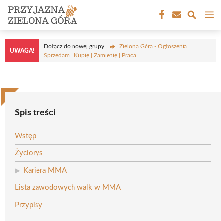
Przejdź
M
do
treści
Dołącz do nowej grupy
Zielona Góra - Ogłoszenia |
UWAGA!
Sprzedam | Kupię | Zamienię | Praca
Spis treści
Wstęp
Życiorys
Kariera MMA
Lista zawodowych walk w MMA
Przypisy