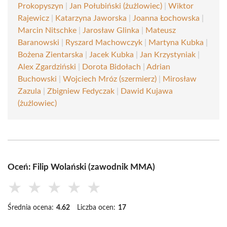
Prokopyszyn
|
Jan Połubiński (żużlowiec)
|
Wiktor
Rajewicz
|
Katarzyna Jaworska
|
Joanna Łochowska
|
Marcin Nitschke
|
Jarosław Glinka
|
Mateusz
Baranowski
|
Ryszard Machowczyk
|
Martyna Kubka
|
Bożena Zientarska
|
Jacek Kubka
|
Jan Krzystyniak
|
Alex Zgardziński
|
Dorota Bidołach
|
Adrian
Buchowski
|
Wojciech Mróz (szermierz)
|
Mirosław
Zazula
|
Zbigniew Fedyczak
|
Dawid Kujawa
(żużlowiec)
Oceń: Filip Wolański (zawodnik MMA)
★
★
★
★
★
Średnia ocena:
4.62
Liczba ocen:
17