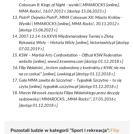
Coloseum 8: Kings of Night - wyniki | MMAROCKS [online],
MMA Rocks!, 16.07.2012 r. [dostęp 15.06.2023 r.]
PiotrP. Dejneko PiotrP., MMA Coloseum XII: Miasto Królów -
Wyniki | MMAROCKS [online], MMA Rocks!, 30.11.2012 r.
[dostęp 15.06.2023 r.]
2007.12.14-16 XXVII Międzynarodowy Turniej o Złotą
Rękawicę Wisły – Historia Wisły [online], historiawisly.pl [dostęp
07.02.2019 r.]
KSW – Martial Arts Confrontation – Offical KSW Federation
website [online], www2.kswmma.com [dostęp 01.12.2018 r.]
Filip Wolański: „Jestem zadowolony z kontraktu z KSW, nie ma
na co czekać” [online], Lowking.pl [dostęp 01.12.2018 r.]
Gala MMA zawita do Szczytna! – Tygodnik Szczytno – to się
czyta [online], tygodnik.szczytno.pl [dostęp 01.12.2018 r.]
Marcin Wrzosek zwycięża Filipa Wolańskiego przez decyzję
sędziowską | MMAROCKS, „MMA Rocks!”, 27.05.2016 r.
[dostęp 01.12.2018 r.]
Pozostali ludzie w kategorii "Sport i rekreacja":
Filip