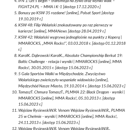
IFN 1: Let’s Begin – transmisja na żywo oraz wyniki walk –
FIGHT24.PL – MMA i K-1 [dostęp 17.12.2020 r.]
Bonusy po KSW 35 rozdane! [online], Polsat Sport [dostęp
19.10.2019 r.]
KSW 48: Filip Wolański znokautowany po raz pierwszy w
karierze! [online], MMANews [dostęp 28.04.2019 r.]
KSW 42: Wolański wygrywa jednogłośnie na punkty z Koperą |
MMAROCKS, „MMA Rocks!”, 03.03.2018 r. [dostęp 01.12.2018
r.]
KarolK. Dąbrowski KarolK., Absolute Championship Berkut 19:
Baltic Challenge - relacja i wyniki | MMAROCKS [online], MMA
Rocks!, 30.05.2015 r. [dostęp 15.06.2023 r.]
5 Gala Sportów Walki w Międzychodzie. Zwycięstwo
Wolańskiego zwieńczyło wspaniałe widowisko [online],
Międzychód Nasze Miasto, 19.10.2014 r. [dostęp 15.06.2023 r.]
TomaszT. Chmura TomaszT., PLMMA 22: Black Dragon - wyniki |
MMAROCKS [online], MMA Rocks!, 05.10.2013 r. [dostęp
15.06.2023 r.]
Wojslaw RysiewskiW.R. Venom Wojslaw RysiewskiW.R., PLMMA
25 w Chełmie - wyniki | MMAROCKS [online], MMA Rocks!,
24.11.2013 r. [dostęp 15.06.2023 r.]
Wojslaw RysiewskiW.R. Venom Wojslaw RysiewskiW.R.,