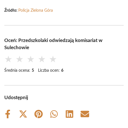
Źródło:
Policja Zielona Góra
Oceń: Przedszkolaki odwiedzają komisariat w
Sulechowie
★
★
★
★
★
Średnia ocena:
5
Liczba ocen:
6
Udostępnij
Share
Share
Share
Share
Share
Share
on
on
on
on
on
on
Facebook
X
Pinterest
WhatsApp
LinkedIn
Email