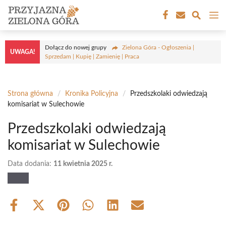
Przejdź
M
do
treści
Dołącz do nowej grupy
Zielona Góra - Ogłoszenia |
UWAGA!
Sprzedam | Kupię | Zamienię | Praca
Strona główna
/
Kronika Policyjna
/
Przedszkolaki odwiedzają
komisariat w Sulechowie
Przedszkolaki odwiedzają
komisariat w Sulechowie
Data dodania:
11 kwietnia 2025 r.
Share
Share
Share
Share
Share
Share
on
on
on
on
on
on
Facebook
X
Pinterest
WhatsApp
LinkedIn
Email