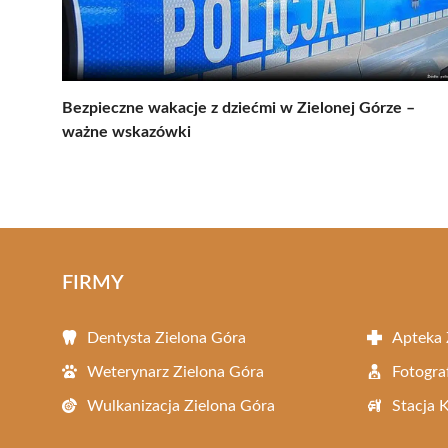
Bezpieczne wakacje z dziećmi w Zielonej Górze –
ważne wskazówki
FIRMY
Dentysta Zielona Góra
Apteka 
Weterynarz Zielona Góra
Fotogra
Wulkanizacja Zielona Góra
Stacja 