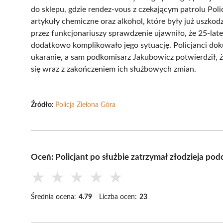
do sklepu, gdzie rendez-vous z czekającym patrolu Poli
artykuły chemiczne oraz alkohol, które były już uszkod
przez funkcjonariuszy sprawdzenie ujawniło, że 25-la
dodatkowo komplikowało jego sytuację. Policjanci doku
ukaranie, a sam podkomisarz Jakubowicz potwierdził, 
się wraz z zakończeniem ich służbowych zmian.
Źródło:
Policja Zielona Góra
Oceń: Policjant po służbie zatrzymał złodzieja pod
★
★
★
★
★
Średnia ocena:
4.79
Liczba ocen:
23