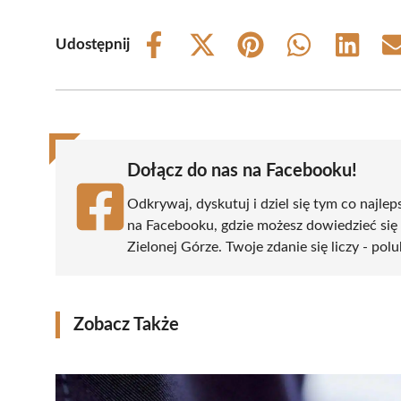
Udostępnij
Share
Share
Share
Share
Share
on
on
on
on
on
Facebook
X
Pinterest
WhatsApp
LinkedIn
(Twitter)
Dołącz do nas na Facebooku!
Odkrywaj, dyskutuj i dziel się tym co najlep
na Facebooku, gdzie możesz dowiedzieć się
Zielonej Górze. Twoje zdanie się liczy - pol
Zobacz Także