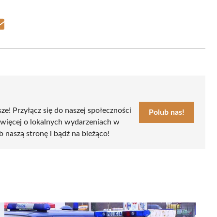
Share
on
Email
sze! Przyłącz się do naszej społeczności
Polub nas!
 więcej o lokalnych wydarzeniach w
ub naszą stronę i bądź na bieżąco!