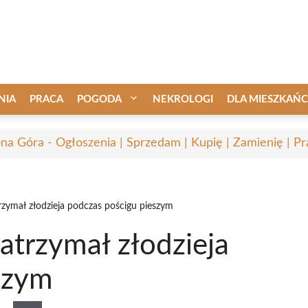
NIA
PRACA
POGODA
NEKROLOGI
DLA MIESZKAŃ
ona Góra - Ogłoszenia | Sprzedam | Kupię | Zamienię | Pr
trzymał złodzieja podczas pościgu pieszym
zatrzymał złodzieja
szym