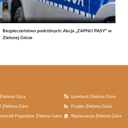
Bezpieczeństwo podróżnych: Akcja „ZAPNIJ PASY” w
Zielonej Górze
Zielona Góra
Lombard Zielona Góra
f Zielona Góra
Fryzjer Zielona Góra
Kontroli Pojazdów Zielona Góra
Restauracje Zielona Góra