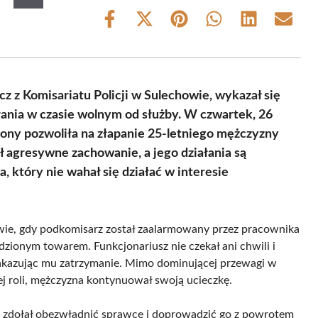
Share
Share
Share
Share
Share
Share
on
on
on
on
on
on
Facebook
X
Pinterest
WhatsApp
LinkedIn
Email
(Twitter)
 z Komisariatu Policji w Sulechowie, wykazał się
łania w czasie wolnym od służby. W czwartek, 26
rony pozwoliła na złapanie 25-letniego mężczyzny
 agresywne zachowanie, a jego działania są
 który nie wahał się działać w interesie
ie, gdy podkomisarz został zaalarmowany przez pracownika
zionym towarem. Funkcjonariusz nie czekał ani chwili i
i nakazując mu zatrzymanie. Mimo dominującej przewagi w
j roli, mężczyzna kontynuował swoją ucieczkę.
t zdołał obezwładnić sprawcę i doprowadzić go z powrotem