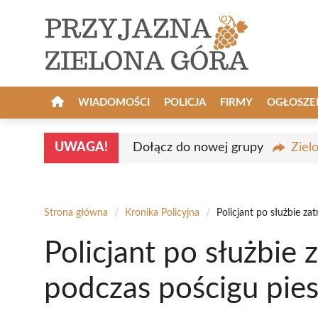
Przejdź
do
treści
WIADOMOŚCI
POLICJA
FIRMY
OGŁOSZE
UWAGA!
Dołącz do nowej grupy
Ziel
Strona główna
/
Kronika Policyjna
/
Policjant po służbie za
Policjant po służbie 
podczas pościgu pie