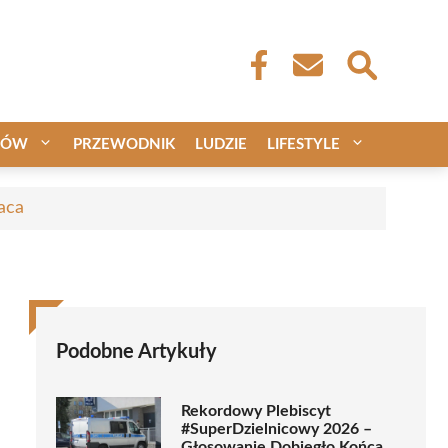
CÓW
PRZEWODNIK
LUDZIE
LIFESTYLE
aca
Podobne Artykuły
Rekordowy Plebiscyt
#SuperDzielnicowy 2026 –
Głosowanie Dobiegło Końca