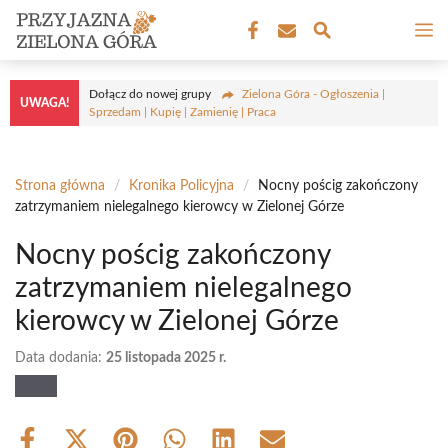
Przejdź
M
do
treści
Dołącz do nowej grupy
Zielona Góra - Ogłoszenia |
UWAGA!
Sprzedam | Kupię | Zamienię | Praca
Strona główna
/
Kronika Policyjna
/
Nocny pościg zakończony
zatrzymaniem nielegalnego kierowcy w Zielonej Górze
Nocny pościg zakończony
zatrzymaniem nielegalnego
kierowcy w Zielonej Górze
Data dodania:
25 listopada 2025 r.
Share
Share
Share
Share
Share
Share