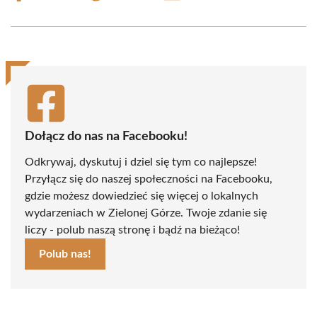
on
on
on
on
on
on
Facebook
X
Pinterest
WhatsApp
LinkedIn
Email
(Twitter)
Dołącz do nas na Facebooku!
Odkrywaj, dyskutuj i dziel się tym co najlepsze!
Przyłącz się do naszej społeczności na Facebooku,
gdzie możesz dowiedzieć się więcej o lokalnych
wydarzeniach w Zielonej Górze. Twoje zdanie się
liczy - polub naszą stronę i bądź na bieżąco!
Polub nas!