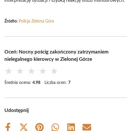
interpretację sytuacji i szybką reakcję służb mundurowych.
Źródło:
Policja Zielona Góra
Oceń: Nocny pościg zakończony zatrzymaniem
nielegalnego kierowcy w Zielonej Górze
★
★
★
★
★
Średnia ocena:
4.98
Liczba ocen:
7
Udostępnij
Share
Share
Share
Share
Share
Share