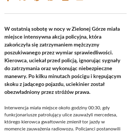
on
on
on
on
on
on
Facebook
X
Pinterest
WhatsApp
LinkedIn
Email
(Twitter)
W ostatnią sobotę w nocy w Zielonej Górze miała
miejsce intensywna akcja policyjna, która
zakończyła się zatrzymaniem mężczyzny
poszukiwanego przez wymiar sprawiedliwości.
Kierowca, uciekał przed policją, ignorując sygnały
do zatrzymania oraz wykonując niebezpieczne
manewry. Po kilku minutach pościgu i krępującym
skoku z jadącego pojazdu, uciekinier został
obezwładniony przez stróżów prawa.
Interwencja miała miejsce około godziny 00:30, gdy
funkcjonariusze patrolujący ulice zauważyli mercedesa,
którego kierowca gwałtownie zmienił tor jazdy w
momencie zauważenia radiowozu. Policjanci postanowili