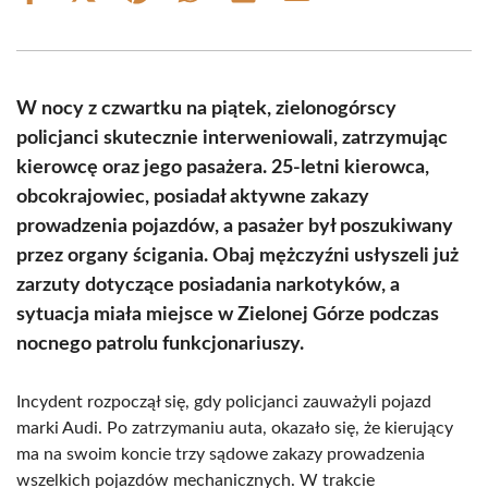
on
on
on
on
on
on
Facebook
X
Pinterest
WhatsApp
LinkedIn
Email
(Twitter)
W nocy z czwartku na piątek, zielonogórscy
policjanci skutecznie interweniowali, zatrzymując
kierowcę oraz jego pasażera. 25-letni kierowca,
obcokrajowiec, posiadał aktywne zakazy
prowadzenia pojazdów, a pasażer był poszukiwany
przez organy ścigania. Obaj mężczyźni usłyszeli już
zarzuty dotyczące posiadania narkotyków, a
sytuacja miała miejsce w Zielonej Górze podczas
nocnego patrolu funkcjonariuszy.
Incydent rozpoczął się, gdy policjanci zauważyli pojazd
marki Audi. Po zatrzymaniu auta, okazało się, że kierujący
ma na swoim koncie trzy sądowe zakazy prowadzenia
wszelkich pojazdów mechanicznych. W trakcie