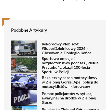
Podobne Artykuły
Rekordowy Plebiscyt
#SuperDzielnicowy 2026 –
Głosowanie Dobiegło Końca
Sportowe emocje i
bezpieczeństwo podczas „Piekła
Przytoku” z okazji 100-lecia
Sportu w Policji
Bezpieczny sezon motocyklowy
w Zielonej Górze: Apel policji do
motocyklistów i kierowców
Pomoc policjantów w sytuacji
awaryjnej na drodze w Zielonej
Górze
Policjant z Zielonej Góry wraca z