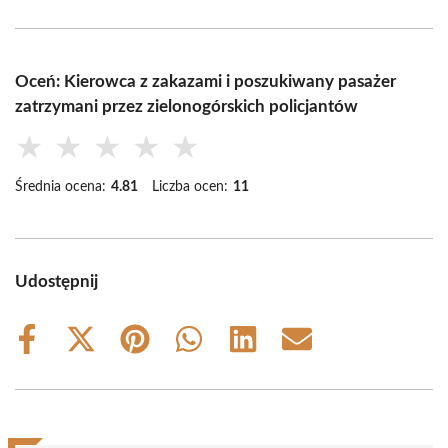
Oceń: Kierowca z zakazami i poszukiwany pasażer
zatrzymani przez zielonogórskich policjantów
★
★
★
★
★
Średnia ocena:
4.81
Liczba ocen:
11
Udostępnij
Share
Share
Share
Share
Share
Share
on
on
on
on
on
on
Facebook
X
Pinterest
WhatsApp
LinkedIn
Email
(Twitter)