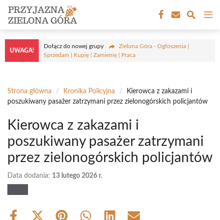
Przejdź
M
do
treści
Dołącz do nowej grupy
Zielona Góra - Ogłoszenia |
UWAGA!
Sprzedam | Kupię | Zamienię | Praca
Strona główna
/
Kronika Policyjna
/
Kierowca z zakazami i
poszukiwany pasażer zatrzymani przez zielonogórskich policjantów
Kierowca z zakazami i
poszukiwany pasażer zatrzymani
przez zielonogórskich policjantów
Data dodania:
13 lutego 2026 r.
Share
Share
Share
Share
Share
Share