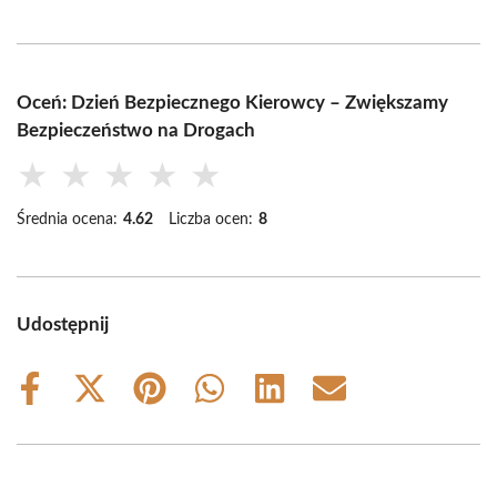
Oceń: Dzień Bezpiecznego Kierowcy – Zwiększamy
Bezpieczeństwo na Drogach
★
★
★
★
★
Średnia ocena:
4.62
Liczba ocen:
8
Udostępnij
Share
Share
Share
Share
Share
Share
on
on
on
on
on
on
Facebook
X
Pinterest
WhatsApp
LinkedIn
Email
(Twitter)