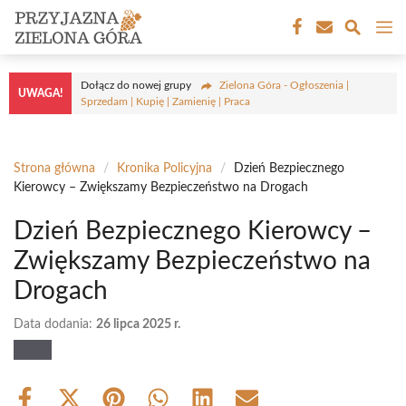
Przejdź
M
do
treści
Dołącz do nowej grupy
Zielona Góra - Ogłoszenia |
UWAGA!
Sprzedam | Kupię | Zamienię | Praca
Strona główna
/
Kronika Policyjna
/
Dzień Bezpiecznego
Kierowcy – Zwiększamy Bezpieczeństwo na Drogach
Dzień Bezpiecznego Kierowcy –
Zwiększamy Bezpieczeństwo na
Drogach
Data dodania:
26 lipca 2025 r.
Share
Share
Share
Share
Share
Share