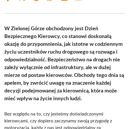
on
on
on
on
on
on
Facebook
X
Pinterest
WhatsApp
LinkedIn
Email
(Twitter)
W Zielonej Górze obchodzony jest Dzień
Bezpiecznego Kierowcy, co stanowi doskonałą
okazję do przypomnienia, jak istotne w codziennym
życiu uczestników ruchu drogowego są rozwaga i
odpowiedzialność. Bezpieczeństwo na drogach nie
zależy wyłącznie od infrastruktury, ale w dużej
mierze od postaw kierowców. Obchody tego dnia są
apelem, by zwrócić uwagę na znaczenie każdej
decyzji podejmowanej za kierownicą, która może
mieć wpływ na życie innych ludzi.
Bez względu na to, czy jesteśmy doświadczonymi
kierowcami, czy dopiero zaczynamy swoją przygodę z
motoryzacją, każdy z nas jest odpowiedzialny za