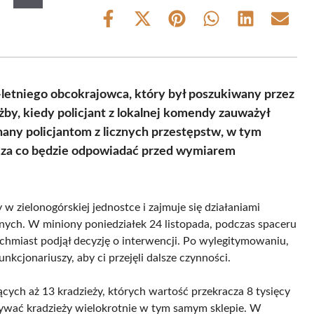
Share
Share
Share
Share
Share
Share
on
on
on
on
on
on
Facebook
X
Pinterest
WhatsApp
LinkedIn
Email
(Twitter)
-letniego obcokrajowca, który był poszukiwany przez
żby, kiedy policjant z lokalnej komendy zauważył
any policjantom z licznych przestępstw, w tym
, za co będzie odpowiadać przed wymiarem
y w zielonogórskiej jednostce i zajmuje się działaniami
ch. W miniony poniedziałek 24 listopada, podczas spaceru
hmiast podjął decyzję o interwencji. Po wylegitymowaniu,
kcjonariuszy, aby ci przejęli dalsze czynności.
ych aż 13 kradzieży, których wartość przekracza 8 tysięcy
konywać kradzieży wielokrotnie w tym samym sklepie. W