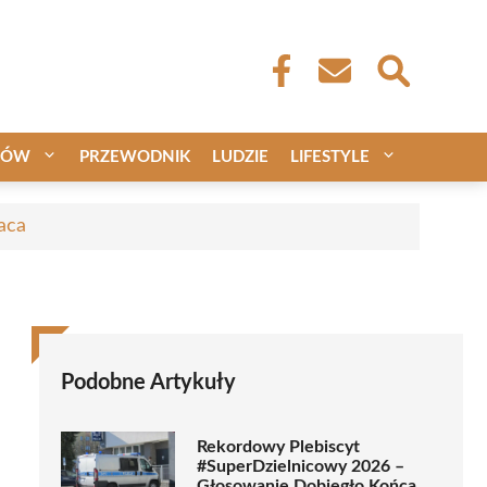
CÓW
PRZEWODNIK
LUDZIE
LIFESTYLE
aca
Podobne Artykuły
Rekordowy Plebiscyt
#SuperDzielnicowy 2026 –
Głosowanie Dobiegło Końca