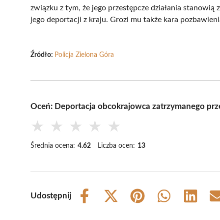
związku z tym, że jego przestępcze działania stanowią 
jego deportacji z kraju. Grozi mu także kara pozbawien
Źródło:
Policja Zielona Góra
Oceń: Deportacja obcokrajowca zatrzymanego przez
★
★
★
★
★
Średnia ocena:
4.62
Liczba ocen:
13
Udostępnij
Share
Share
Share
Share
Share
on
on
on
on
on
Facebook
X
Pinterest
WhatsApp
LinkedIn