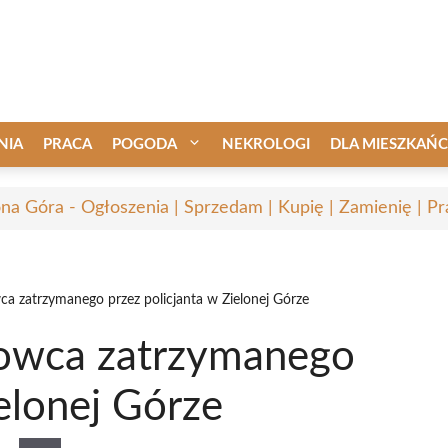
NIA
PRACA
POGODA
NEKROLOGI
DLA MIESZKAŃ
ona Góra - Ogłoszenia | Sprzedam | Kupię | Zamienię | Pr
a zatrzymanego przez policjanta w Zielonej Górze
jowca zatrzymanego
ielonej Górze