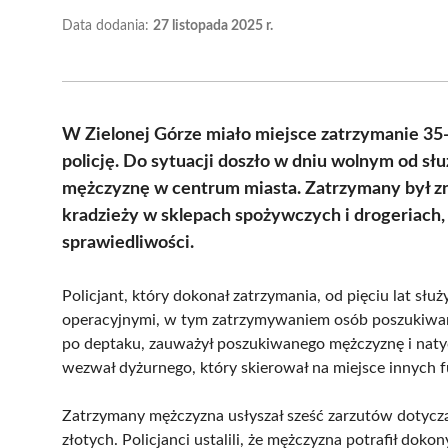
Data dodania:
27 listopada 2025 r.
W Zielonej Górze miało miejsce zatrzymanie 35
policję. Do sytuacji doszło w dniu wolnym od słu
mężczyznę w centrum miasta. Zatrzymany był zn
kradzieży w sklepach spożywczych i drogeriach
sprawiedliwości.
Policjant, który dokonał zatrzymania, od pięciu lat służ
operacyjnymi, w tym zatrzymywaniem osób poszukiwany
po deptaku, zauważył poszukiwanego mężczyznę i natyc
wezwał dyżurnego, który skierował na miejsce innych fun
Zatrzymany mężczyzna usłyszał sześć zarzutów dotycząc
złotych. Policjanci ustalili, że mężczyzna potrafił do