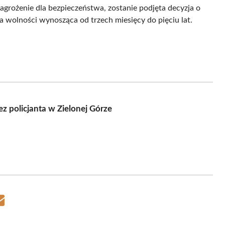
zagrożenie dla bezpieczeństwa, zostanie podjęta decyzja o
ia wolności wynosząca od trzech miesięcy do pięciu lat.
 policjanta w Zielonej Górze
Share
on
Email