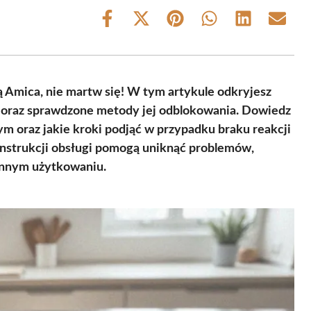
Share
Share
Share
Share
Share
Share
on
on
on
on
on
on
Facebook
X
Pinterest
WhatsApp
LinkedIn
Email
(Twitter)
ą Amica, nie martw się! W tym artykule odkryjesz
 oraz sprawdzone metody jej odblokowania. Dowiedz
ym oraz jakie kroki podjąć w przypadku braku reakcji
instrukcji obsługi pomogą uniknąć problemów,
ennym użytkowaniu.