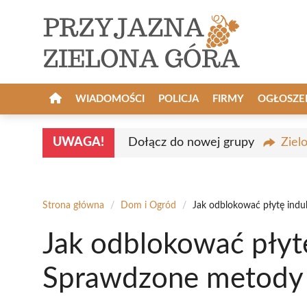
Przejdź
do
treści
WIADOMOŚCI
POLICJA
FIRMY
OGŁOSZE
UWAGA!
Dołącz do nowej grupy
Ziel
Strona główna
/
Dom i Ogród
/
Jak odblokować płytę ind
Jak odblokować płyt
Sprawdzone metody