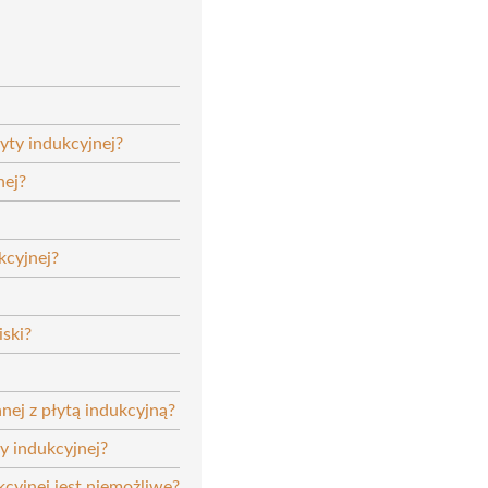
yty indukcyjnej?
nej?
kcyjnej?
iski?
nej z płytą indukcyjną?
ty indukcyjnej?
kcyjnej jest niemożliwe?