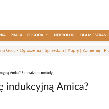
NIA
PRACA
POGODA
NEKROLOGI
DLA MIESZKAŃ
ona Góra - Ogłoszenia | Sprzedam | Kupię | Zamienię | Pr
ukcyjną Amica? Sprawdzone metody
ę indukcyjną Amica?