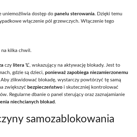
re uniemożliwia dostęp do
panelu sterowania
. Dzięki temu
ypadkowe włączenie pól grzewczych. Włączenie tego
na kilka chwil.
za
czy
litera 'L’
, wskazujący na aktywację blokady. Jest to
ch, gdzie są dzieci,
ponieważ zapobiega niezamierzonemu
. Aby zlikwidować blokadę, wystarczy powtórzyć tę samą
żna zwiększyć
bezpieczeństwo
i skuteczniej kontrolować
ów. Regularne dbanie o panel sterujący oraz zaznajamianie
enia niechcianych blokad
.
zyczyny samozablokowania