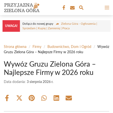
Przejdź
M
do
treści
Dołącz do nowej grupy
Zielona Góra - Ogłoszenia |
UWAGA!
Sprzedam | Kupię | Zamienię | Praca
Strona główna
/
Firmy
/
Budownictwo, Dom i Ogród
/
Wywóz
Gruzu Zielona Góra – Najlepsze Firmy w 2026 roku
Wywóz Gruzu Zielona Góra –
Najlepsze Firmy w 2026 roku
Data dodania:
3 sierpnia 2026 r.
Share
Share
Share
Share
Share
Share
on
on
on
on
on
on
Facebook
X
Pinterest
WhatsApp
LinkedIn
Email
(Twitter)