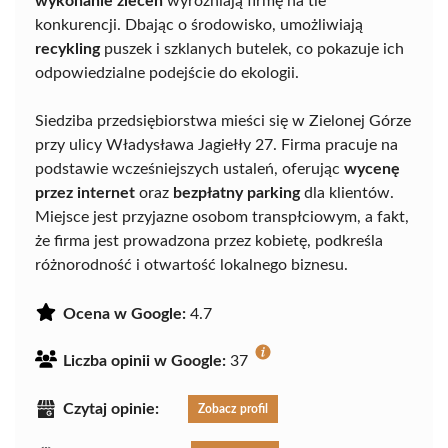
wykonanie zleceń
wyróżniają firmę na tle
konkurencji. Dbając o środowisko, umożliwiają
recykling
puszek i szklanych butelek, co pokazuje ich
odpowiedzialne podejście do ekologii.
Siedziba przedsiębiorstwa mieści się w Zielonej Górze
przy ulicy Władysława Jagiełły 27. Firma pracuje na
podstawie wcześniejszych ustaleń, oferując
wycenę
przez internet
oraz
bezpłatny parking
dla klientów.
Miejsce jest przyjazne osobom transpłciowym, a fakt,
że firma jest prowadzona przez kobietę, podkreśla
różnorodność i otwartość lokalnego biznesu.
Ocena w Google:
4.7
Liczba opinii w Google:
37
Czytaj opinie:
Zobacz profil