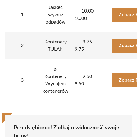
JasRec
10.00
1
wywóz
Zobacz 
10.00
odpadów
Kontenery
9.75
2
Zobacz 
TULAN
9.75
e-
Kontenery
9.50
3
Zobacz 
Wynajem
9.50
kontenerów
Przedsiębiorco! Zadbaj o widoczność swojej
firmy!