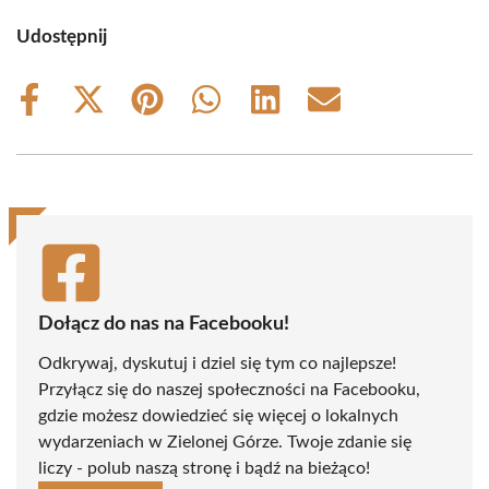
Udostępnij
Share
Share
Share
Share
Share
Share
on
on
on
on
on
on
Facebook
X
Pinterest
WhatsApp
LinkedIn
Email
(Twitter)
Dołącz do nas na Facebooku!
Odkrywaj, dyskutuj i dziel się tym co najlepsze!
Przyłącz się do naszej społeczności na Facebooku,
gdzie możesz dowiedzieć się więcej o lokalnych
wydarzeniach w Zielonej Górze. Twoje zdanie się
liczy - polub naszą stronę i bądź na bieżąco!