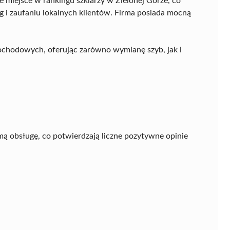
 miejsce w rankingu szklarzy w Zielonej Górze, co
 i zaufaniu lokalnych klientów. Firma posiada mocną
ochodowych, oferując zarówno wymianę szyb, jak i
mą obsługę, co potwierdzają liczne pozytywne opinie