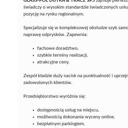
GLASS-POL DUTKA & TKACZ SP.J
zajmuje pierwsze
świadczy o wysokim standardzie świadczonych usług
pozycję na rynku regionalnym.
Specjalizuje się w kompleksowej obsłudze szyb sam
naprawę odprysków. Zapewnia:
fachowe doradztwo,
szybkie terminy realizacji,
atrakcyjne ceny.
Zespół kładzie duży nacisk na punktualność i uprzej
zadowolonych klientów.
Przedsiębiorstwo wyróżnia się:
dostępnością usług na miejscu,
możliwością dokonania wyceny online,
bezpłatnym parkingiem,