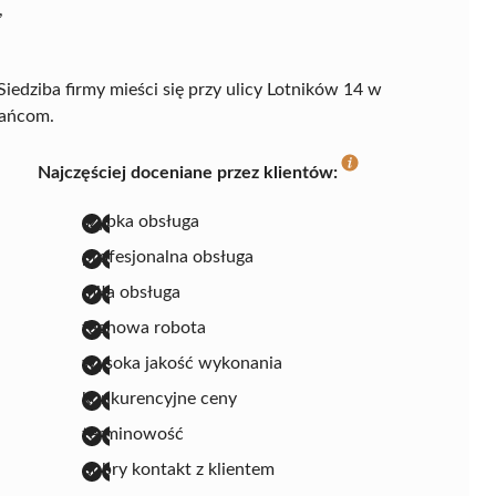
,
iedziba firmy mieści się przy ulicy Lotników 14 w
kańcom.
Najczęściej doceniane przez klientów:
szybka obsługa
profesjonalna obsługa
miła obsługa
fachowa robota
wysoka jakość wykonania
konkurencyjne ceny
terminowość
dobry kontakt z klientem