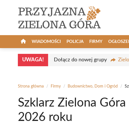
Przejdź
do
treści
WIADOMOŚCI
POLICJA
FIRMY
OGŁOSZE
UWAGA!
Dołącz do nowej grupy
Ziel
Strona główna
/
Firmy
/
Budownictwo, Dom i Ogród
/
Sz
Szklarz Zielona Góra
2026 roku