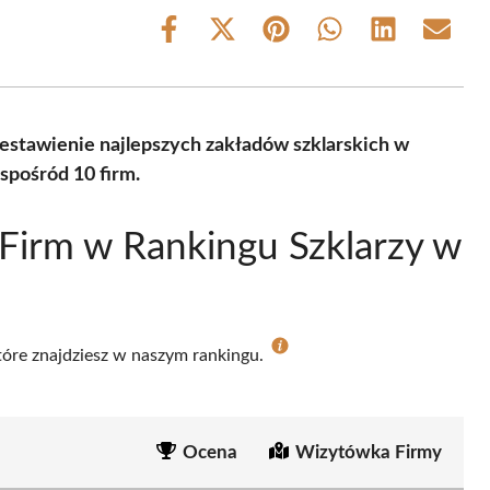
Share
Share
Share
Share
Share
Share
on
on
on
on
on
on
Facebook
X
Pinterest
WhatsApp
LinkedIn
Email
(Twitter)
estawienie najlepszych zakładów szklarskich w
spośród 10 firm.
Firm w Rankingu Szklarzy w
które znajdziesz w naszym rankingu.
Ocena
Wizytówka Firmy