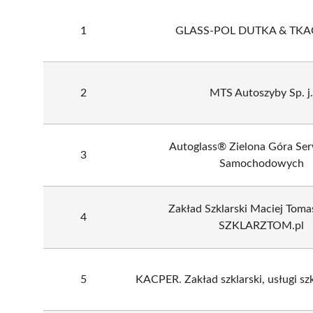
1
GLASS-POL DUTKA & TKAC
2
MTS Autoszyby Sp. j.
Autoglass® Zielona Góra Ser
3
Samochodowych
Zakład Szklarski Maciej Toma
4
SZKLARZTOM.pl
5
KACPER. Zakład szklarski, usługi szkl