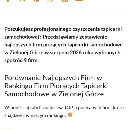
Share
Share
Share
Share
Share
Share
on
on
on
on
on
on
Facebook
X
Pinterest
WhatsApp
LinkedIn
Email
(Twitter)
Poszukujesz profesjonalnego czyszczenia tapicerki
samochodowej? Przedstawiamy zestawienie
najlepszych firm piorących tapicerki samochodowe
w Zielonej Górze w sierpniu 2026 roku wybranych
spośród 9 firm.
Porównanie Najlepszych Firm w
Rankingu Firm Piorących Tapicerki
Samochodowe w Zielonej Górze
W poniższej tabeli znajdziesz TOP 5 polecanych firm, które
znajdziesz w naszym rankingu.