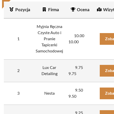
Pozycja
Firma
Ocena
Wizy
Myjnia Ręczna
Czyste Auto i
10.00
1
Pranie
Zoba
10.00
Tapicerki
Samochodowej
Lux Car
9.75
2
Zoba
Detailing
9.75
9.50
3
Nesta
Zoba
9.50
9.25