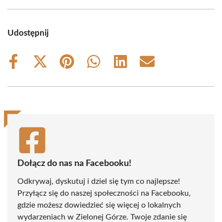
Udostępnij
Share
Share
Share
Share
Share
Share
on
on
on
on
on
on
Facebook
X
Pinterest
WhatsApp
LinkedIn
Email
(Twitter)
Dołącz do nas na Facebooku!
Odkrywaj, dyskutuj i dziel się tym co najlepsze!
Przyłącz się do naszej społeczności na Facebooku,
gdzie możesz dowiedzieć się więcej o lokalnych
wydarzeniach w Zielonej Górze. Twoje zdanie się