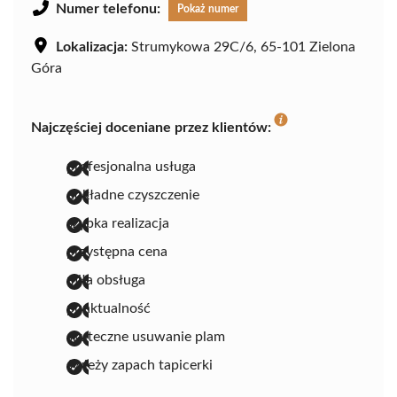
Numer telefonu:
Pokaż numer
Lokalizacja:
Strumykowa 29C/6, 65-101 Zielona
Góra
Najczęściej doceniane przez klientów:
profesjonalna usługa
dokładne czyszczenie
szybka realizacja
przystępna cena
miła obsługa
punktualność
skuteczne usuwanie plam
świeży zapach tapicerki