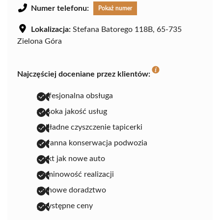
Numer telefonu:
Pokaż numer
Lokalizacja:
Stefana Batorego 118B, 65-735
Zielona Góra
Najczęściej doceniane przez klientów:
profesjonalna obsługa
wysoka jakość usług
dokładne czyszczenie tapicerki
staranna konserwacja podwozia
efekt jak nowe auto
terminowość realizacji
fachowe doradztwo
przystępne ceny