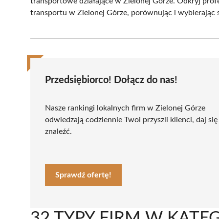
transportowe działające w Zielonej Górze. Odkryj prof
transportu w Zielonej Górze, porównując i wybierając s
Przedsiębiorco! Dołącz do nas!
Nasze rankingi lokalnych firm w Zielonej Górze
odwiedzają codziennie Twoi przyszli klienci, daj się
znaleźć.
Sprawdź ofertę!
32 TYPY FIRM W KATE