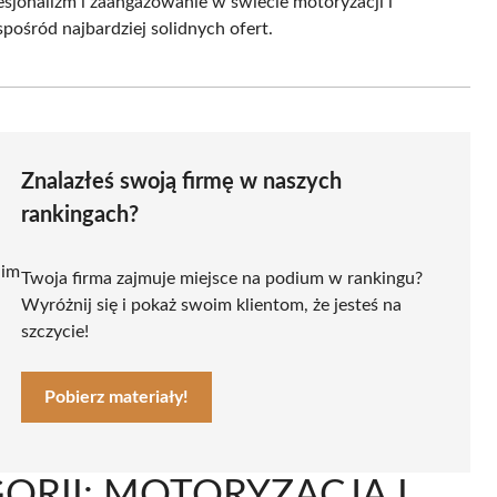
esjonalizm i zaangażowanie w świecie motoryzacji i
pośród najbardziej solidnych ofert.
Znalazłeś swoją firmę w naszych
rankingach?
 im
Twoja firma zajmuje miejsce na podium w rankingu?
Wyróżnij się i pokaż swoim klientom, że jesteś na
szczycie!
Pobierz materiały!
GORII: MOTORYZACJA I