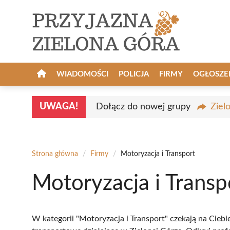
Przejdź
do
treści
WIADOMOŚCI
POLICJA
FIRMY
OGŁOSZE
UWAGA!
Dołącz do nowej grupy
Ziel
Strona główna
/
Firmy
/
Motoryzacja i Transport
Motoryzacja i Transp
W kategorii "Motoryzacja i Transport" czekają na Cie