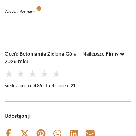
Więcej Informacji
Oceń: Betoniarnia Zielona Góra – Najlepsze Firmy w
2026 roku
★
★
★
★
★
Średnia ocena:
4.86
Liczba ocen:
21
Udostępnij
Share
Share
Share
Share
Share
Share