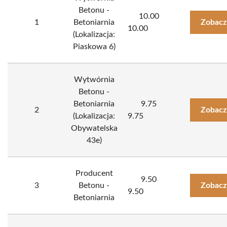
Betonu -
10.00
1
Betoniarnia
Zobacz
10.00
(Lokalizacja:
Piaskowa 6)
Wytwórnia
Betonu -
Betoniarnia
9.75
2
Zobacz
(Lokalizacja:
9.75
Obywatelska
43e)
Producent
9.50
3
Betonu -
Zobacz
9.50
Betoniarnia