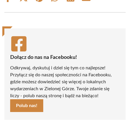
on
on
on
on
on
on
Facebook
X
Pinterest
WhatsApp
LinkedIn
Email
(Twitter)
Dołącz do nas na Facebooku!
Odkrywaj, dyskutuj i dziel się tym co najlepsze!
Przyłącz się do naszej społeczności na Facebooku,
gdzie możesz dowiedzieć się więcej o lokalnych
wydarzeniach w Zielonej Górze. Twoje zdanie się
liczy - polub naszą stronę i bądź na bieżąco!
Polub nas!