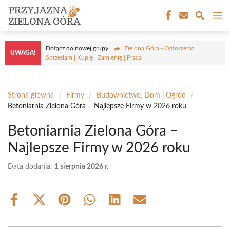
Przejdź
M
do
treści
Dołącz do nowej grupy
Zielona Góra - Ogłoszenia |
UWAGA!
Sprzedam | Kupię | Zamienię | Praca
Strona główna
/
Firmy
/
Budownictwo, Dom i Ogród
/
Betoniarnia Zielona Góra – Najlepsze Firmy w 2026 roku
Betoniarnia Zielona Góra –
Najlepsze Firmy w 2026 roku
Data dodania:
1 sierpnia 2026 r.
Share
Share
Share
Share
Share
Share
on
on
on
on
on
on
Facebook
X
Pinterest
WhatsApp
LinkedIn
Email
(Twitter)