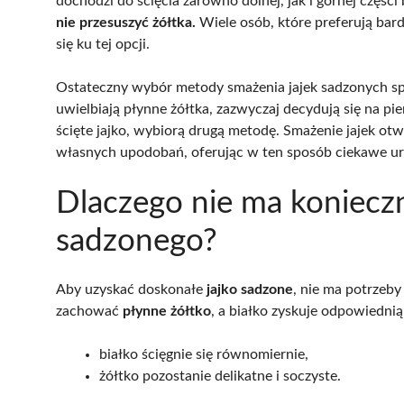
dochodzi do ścięcia zarówno dolnej, jak i górnej części
nie przesuszyć żółtka.
Wiele osób, które preferują bard
się ku tej opcji.
Ostateczny wybór metody smażenia jajek sadzonych sp
uwielbiają płynne żółtka, zazwyczaj decydują się na pie
ścięte jajko, wybiorą drugą metodę. Smażenie jajek o
własnych upodobań, oferując w ten sposób ciekawe ur
Dlaczego nie ma konieczn
sadzonego?
Aby uzyskać doskonałe
jajko sadzone
, nie ma potrzeby
zachować
płynne żółtko
, a białko zyskuje odpowiedni
białko ścięgnie się równomiernie,
żółtko pozostanie delikatne i soczyste.