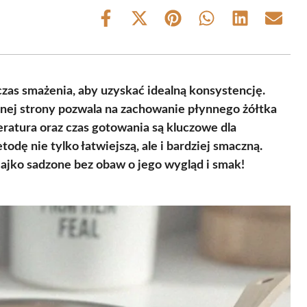
Share
Share
Share
Share
Share
Share
on
on
on
on
on
on
Facebook
X
Pinterest
WhatsApp
LinkedIn
Email
(Twitter)
zas smażenia, aby uzyskać idealną konsystencję.
dnej strony pozwala na zachowanie płynnego żółtka
ratura oraz czas gotowania są kluczowe dla
odę nie tylko łatwiejszą, ale i bardziej smaczną.
jajko sadzone bez obaw o jego wygląd i smak!