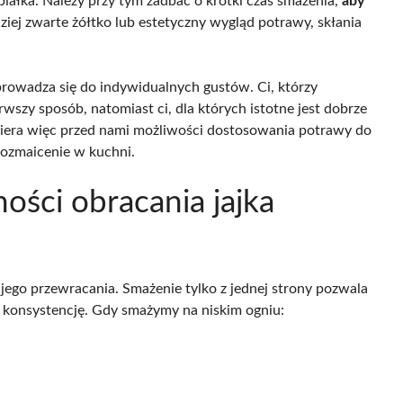
 białka. Należy przy tym zadbać o krótki czas smażenia,
aby
ziej zwarte żółtko lub estetyczny wygląd potrawy, skłania
rowadza się do indywidualnych gustów. Ci, którzy
rwszy sposób, natomiast ci, dla których istotne jest dobrze
twiera więc przed nami możliwości dostosowania potrawy do
ozmaicenie w kuchni.
ości obracania jajka
 jego przewracania. Smażenie tylko z jednej strony pozwala
ą konsystencję. Gdy smażymy na niskim ogniu: