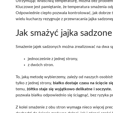
Utrzymując właściwą temperaturę, można bez problemu 
Kluczowe jest pamiętanie, że temperatura smażenia odg
Odpowiednie ciepło pozwala kontrolować, jak dobrze ści
wielu kucharzy rezygnuje z przewracania jajka sadzone
Jak smażyć jajka sadzone
Smażenie jajek sadzonych można zrealizować na dwa s
jednocześnie z jednej strony,
z dwóch stron.
To, jaką metodę wybierzemy, zależy od naszych osobis
tylko z jednej strony,
białko dostaje czasu na ścięcie si
temu,
żółtko staje się wyjątkowo delikatne i soczyste.
pozwala białku odpowiednio się ściągnąć, bez ryzyka pr
Z kolei smażenie z obu stron wymaga nieco więcej prec