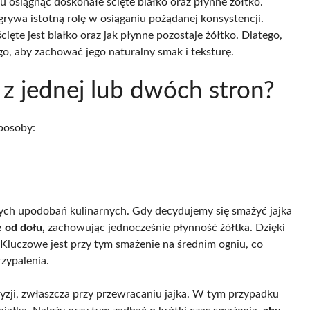
osiągnąć doskonałe ścięte białko oraz płynne żółtko.
rywa istotną rolę w osiąganiu pożądanej konsystencji.
ęte jest białko oraz jak płynne pozostaje żółtko. Dlatego,
go, aby zachować jego naturalny smak i teksturę.
 z jednej lub dwóch stron?
posoby:
tych upodobań kulinarnych. Gdy decydujemy się smażyć jajka
ę od dołu,
zachowując jednocześnie płynność żółtka. Dzięki
Kluczowe jest przy tym smażenie na średnim ogniu, co
zypalenia.
yzji, zwłaszcza przy przewracaniu jajka. W tym przypadku