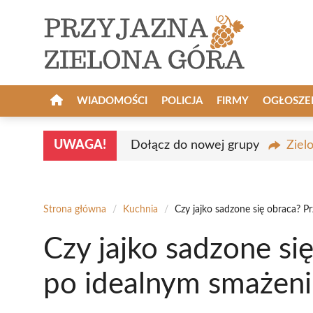
Przejdź
do
treści
WIADOMOŚCI
POLICJA
FIRMY
OGŁOSZE
UWAGA!
Dołącz do nowej grupy
Ziel
Strona główna
/
Kuchnia
/
Czy jajko sadzone się obraca? 
Czy jajko sadzone si
po idealnym smażen