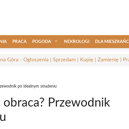
NIA
PRACA
POGODA
NEKROLOGI
DLA MIESZKAŃ
ona Góra - Ogłoszenia | Sprzedam | Kupię | Zamienię | Pr
Przewodnik po idealnym smażeniu
ę obraca? Przewodnik
iu