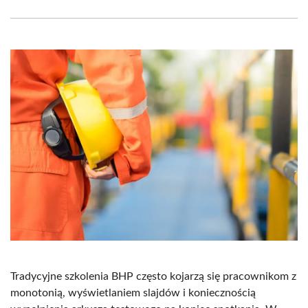
Facebook
X
Pinterest
WhatsApp
LinkedIn
Email
(Twitter)
Tradycyjne szkolenia BHP często kojarzą się pracownikom z
monotonią, wyświetlaniem slajdów i koniecznością