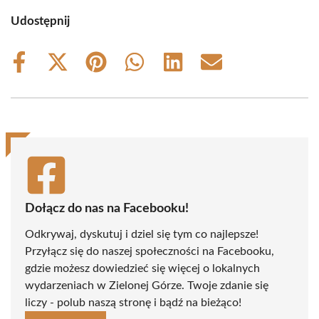
Udostępnij
Share
Share
Share
Share
Share
Share
on
on
on
on
on
on
Facebook
X
Pinterest
WhatsApp
LinkedIn
Email
(Twitter)
Dołącz do nas na Facebooku!
Odkrywaj, dyskutuj i dziel się tym co najlepsze!
Przyłącz się do naszej społeczności na Facebooku,
gdzie możesz dowiedzieć się więcej o lokalnych
wydarzeniach w Zielonej Górze. Twoje zdanie się
liczy - polub naszą stronę i bądź na bieżąco!