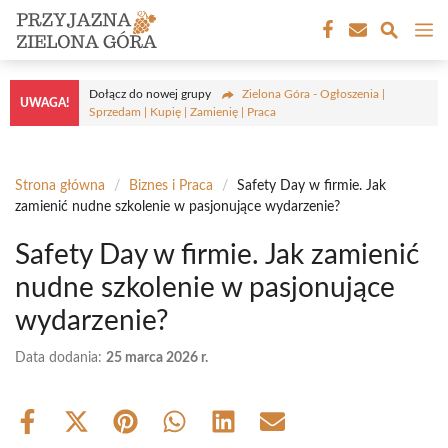
Przejdź
M
do
treści
Dołącz do nowej grupy
Zielona Góra - Ogłoszenia |
UWAGA!
Sprzedam | Kupię | Zamienię | Praca
Strona główna
/
Biznes i Praca
/
Safety Day w firmie. Jak
zamienić nudne szkolenie w pasjonujące wydarzenie?
Safety Day w firmie. Jak zamienić
nudne szkolenie w pasjonujące
wydarzenie?
Data dodania:
25 marca 2026 r.
Share
Share
Share
Share
Share
Share
on
on
on
on
on
on