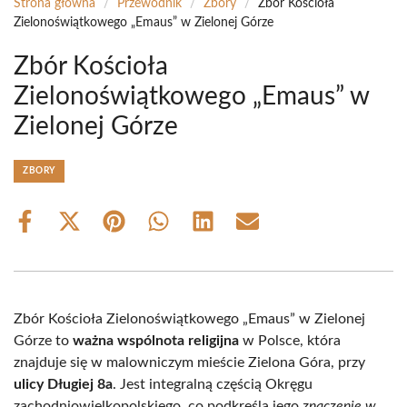
Strona główna
/
Przewodnik
/
Zbory
/
Zbór Kościoła
Zielonoświątkowego „Emaus” w Zielonej Górze
Zbór Kościoła
Zielonoświątkowego „Emaus” w
Zielonej Górze
ZBORY
Share
Share
Share
Share
Share
Share
on
on
on
on
on
on
Facebook
X
Pinterest
WhatsApp
LinkedIn
Email
(Twitter)
Zbór Kościoła Zielonoświątkowego „Emaus” w Zielonej
Górze to
ważna wspólnota religijna
w Polsce, która
znajduje się w malowniczym mieście Zielona Góra, przy
ulicy Długiej 8a
. Jest integralną częścią Okręgu
zachodniowielkopolskiego, co podkreśla jego
znaczenie w