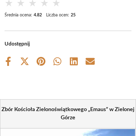
★
★
★
★
★
Średnia ocena:
4.82
Liczba ocen:
25
Udostępnij
Share
Share
Share
Share
Share
Share
on
on
on
on
on
on
Facebook
X
Pinterest
WhatsApp
LinkedIn
Email
(Twitter)
Zbór Kościoła Zielonoświątkowego „Emaus” w Zielonej
Górze