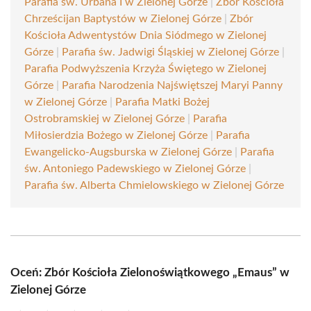
Parafia św. Urbana I w Zielonej Górze
|
Zbór Kościoła
Chrześcijan Baptystów w Zielonej Górze
|
Zbór
Kościoła Adwentystów Dnia Siódmego w Zielonej
Górze
|
Parafia św. Jadwigi Śląskiej w Zielonej Górze
|
Parafia Podwyższenia Krzyża Świętego w Zielonej
Górze
|
Parafia Narodzenia Najświętszej Maryi Panny
w Zielonej Górze
|
Parafia Matki Bożej
Ostrobramskiej w Zielonej Górze
|
Parafia
Miłosierdzia Bożego w Zielonej Górze
|
Parafia
Ewangelicko-Augsburska w Zielonej Górze
|
Parafia
św. Antoniego Padewskiego w Zielonej Górze
|
Parafia św. Alberta Chmielowskiego w Zielonej Górze
Oceń: Zbór Kościoła Zielonoświątkowego „Emaus” w
Zielonej Górze