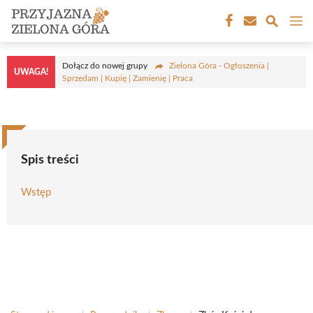
Przejdź
M
do
treści
Dołącz do nowej grupy
Zielona Góra - Ogłoszenia |
UWAGA!
Sprzedam | Kupię | Zamienię | Praca
Spis treści
Wstęp