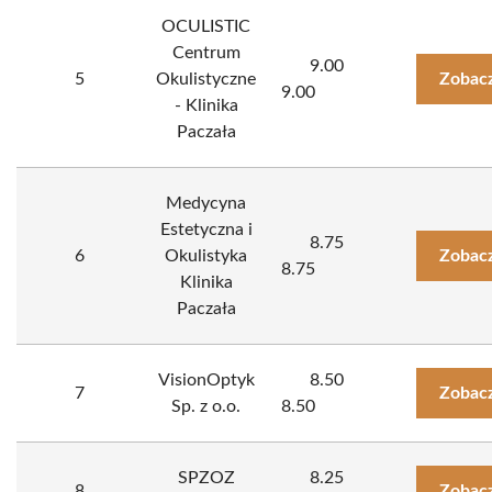
OCULISTIC
Centrum
9.00
5
Okulistyczne
Zobacz
9.00
- Klinika
Paczała
Medycyna
Estetyczna i
8.75
6
Okulistyka
Zobacz
8.75
Klinika
Paczała
VisionOptyk
8.50
7
Zobacz
Sp. z o.o.
8.50
SPZOZ
8.25
8
Zobacz