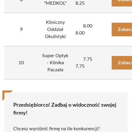
"MEDKOL"
8.25
Kliniczny
8.00
9
Oddział
Zobacz
8.00
Okulistyki
Super Optyk
7.75
10
- Klinika
Zobacz
7.75
Paczała
Przedsiębiorco! Zadbaj o widoczność swojej
firmy!
Chcesz wyróżnić firmę na tle konkurencji?