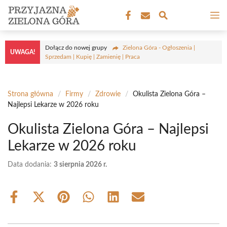
Przejdź
M
do
treści
Dołącz do nowej grupy
Zielona Góra - Ogłoszenia |
UWAGA!
Sprzedam | Kupię | Zamienię | Praca
Strona główna
/
Firmy
/
Zdrowie
/
Okulista Zielona Góra –
Najlepsi Lekarze w 2026 roku
Okulista Zielona Góra – Najlepsi
Lekarze w 2026 roku
Data dodania:
3 sierpnia 2026 r.
Share
Share
Share
Share
Share
Share
on
on
on
on
on
on
Facebook
X
Pinterest
WhatsApp
LinkedIn
Email
(Twitter)