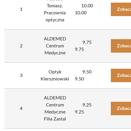
Tomasz.
10.00
1
Zobacz
Pracownia
10.00
optyczna
ALDEMED
9.75
2
Centrum
Zobacz
9.75
Medyczne
Optyk
9.50
3
Zobacz
Kierszniowski
9.50
ALDEMED
Centrum
9.25
4
Zobacz
Medyczne
9.25
Filia Zastal